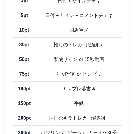
3pt
日付 + サインチェキ
5pt
日付 + サイン + コメントチェキ
10pt
囲み写メ
30pt
推しのトレカ
（通過制）
50pt
私物サイン or 15秒動画
75pt
証明写真 or ピンプリ
100pt
キンブレ落書き
150pt
手紙
200pt
推しのキラトレカ
（通過制）
300pt
ボウリング1ゲーム or カラオケ30分